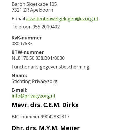
Baron Sloetkade 105
7321 ZR Apeldoorn
E-mail:
assistentenwelgelegen@ezorg.nl
Telefoon:
055 2010402
KvK-nummer
08007633
BTW-nummer
NL8170.50.838.B01/8030
Functionaris gegevensbescherming
Naam:
Stichting Privacyzorg
E-mail:
info@privacyzorg.nl
Mevr. drs. C.E.M. Dirkx
BIG-nummer:
99042832317
Dhr. drs. M.Y.M. Meijer