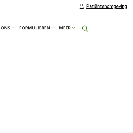
Patiëntenomgeving
 ONS
FORMULIEREN
MEER
Over
Formulieren
Meer
ons
submenu
submenu
submenu