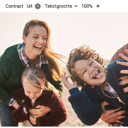
Tekst
Tekst
Contrast
Tekstgrootte
100%
Uit
verkleinen
vergroten
met
met
10%
10%