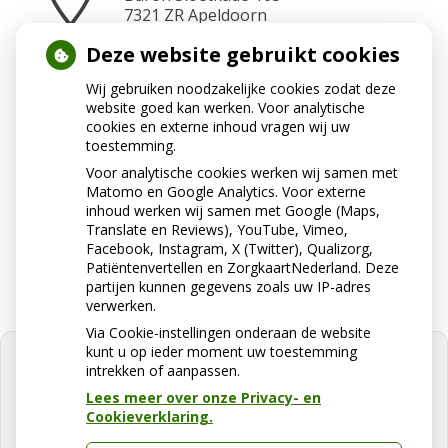
7321 ZR
Apeldoorn
Deze website gebruikt cookies
Wij gebruiken noodzakelijke cookies zodat deze
Neem contact op
website goed kan werken. Voor analytische
055 2010402
cookies en externe inhoud vragen wij uw
toestemming.
Voor analytische cookies werken wij samen met
Matomo en Google Analytics. Voor externe
Stuur ons een e-mail
inhoud werken wij samen met Google (Maps,
assistentenwelgelegen@ezorg.nl
Translate en Reviews), YouTube, Vimeo,
Facebook, Instagram, X (Twitter), Qualizorg,
Patiëntenvertellen en ZorgkaartNederland. Deze
partijen kunnen gegevens zoals uw IP-adres
verwerken.
Via Cookie-instellingen onderaan de website
kunt u op ieder moment uw toestemming
intrekken of aanpassen.
Lees meer over onze Privacy- en
Cookieverklaring.
U heeft geen toestemming gegeven
voor
externe inhoud
die nodig is om