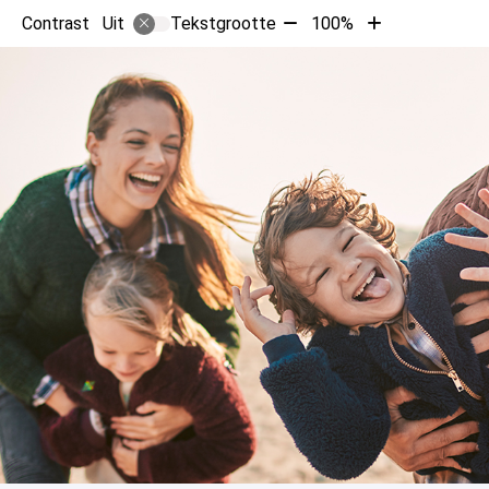
Tekst
Tekst
Contrast
Tekstgrootte
100%
Uit
verkleinen
vergroten
met
met
10%
10%