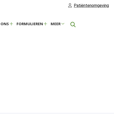
Patiëntenomgeving
 ONS
FORMULIEREN
MEER
Over
Formulieren
Meer
ons
submenu
submenu
submenu